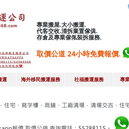
專業搬屋.大小搬運.
代客交收.清拆棄置傢俱.
存倉及專業傢俬裝拆服務.
取價公道 24小時免費報價.
搬運
海外移民搬運服務
社福搬運服務
專
，住宅、寫字樓、商鋪、工廠清場，清場交吉，住
sapp報價.取價公道.查詢電話：55288115。