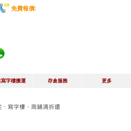
免費報價:
5528-8115
業寫字樓搬運
存倉服務
更多
宅、寫字樓、商鋪清拆還