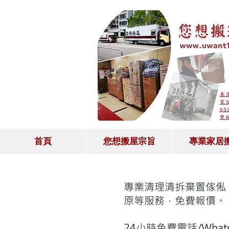
首頁
您想搬屋宗旨
專業家居
專業清理清拆棄置傢俬
原等服務，免費報價。
24小時免費電話/What